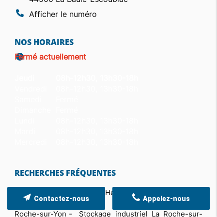
Afficher le numéro
NOS HORAIRES
Fermé actuellement
Jeudi
08h-12h30, 13h30-18h
Vendredi
08h-12h30, 13h30-18h
Samedi
Fermé
Dimanche
Fermé
Lundi
08h-12h30, 13h30-18h
Mardi
08h-12h30, 13h30-18h
Mercredi
08h-12h30, 13h30-18h
RECHERCHES FRÉQUENTES
Mobilier atelier Saint-Herblain
Aménagement
Contactez-nous
Appelez-nous
fourgon Saint-Herblain
Rayonnage industriel La
Roche-sur-Yon
Stockage industriel La Roche-sur-