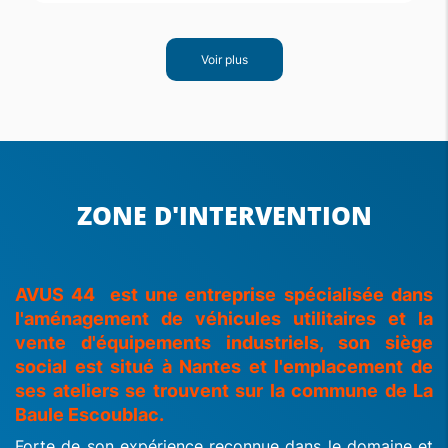
Voir plus
ZONE D'INTERVENTION
AVUS 44 est une entreprise spécialisée dans
l'aménagement de véhicules utilitaires et la
vente d'équipements industriels, son siège
social est situé à Nantes et l'emplacement de
ses ateliers se trouvent sur la commune de La
Baule Escoublac.
Forte de son expérience reconnue dans le domaine et