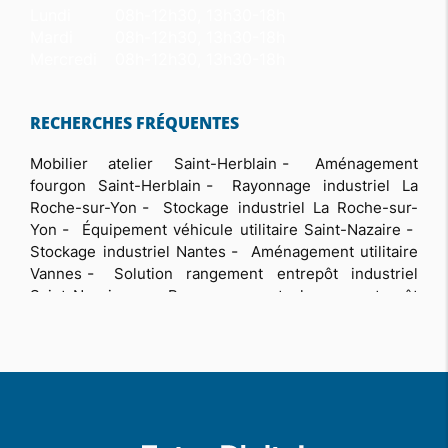
Lundi
08h-12h30, 13h30-18h
Mardi
08h-12h30, 13h30-18h
Mercredi
08h-12h30, 13h30-18h
RECHERCHES FRÉQUENTES
Mobilier atelier Saint-Herblain
Aménagement
fourgon Saint-Herblain
Rayonnage industriel La
Roche-sur-Yon
Stockage industriel La Roche-sur-
Yon
Équipement véhicule utilitaire Saint-Nazaire
Stockage industriel Nantes
Aménagement utilitaire
Vannes
Solution rangement entrepôt industriel
Saint-Nazaire
Rayonnage stockage entrepôt
professionnel La Baule-Escoublac
Stockage
industriel Saint-Nazaire
Optimisation espace atelier
professionnel Nantes
Matériel de levage pour
atelier La Baule-Escoublac
Rayonnage atelier
industriel professionnel La Baule-Escoublac
équipement véhicule de service professionnel