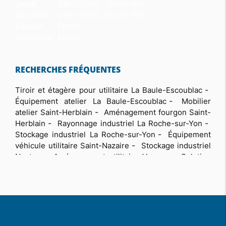
Jeudi
08h-12h30, 13h30-18h
Vendredi
08h-12h30, 13h30-18h
Samedi
Fermé
Dimanche
Fermé
RECHERCHES FRÉQUENTES
Tiroir et étagère pour utilitaire La Baule-Escoublac
Équipement atelier La Baule-Escoublac
Mobilier
atelier Saint-Herblain
Aménagement fourgon Saint-
Herblain
Rayonnage industriel La Roche-sur-Yon
Stockage industriel La Roche-sur-Yon
Équipement
véhicule utilitaire Saint-Nazaire
Stockage industriel
Nantes
Aménagement utilitaire Vannes
Solution
rangement entrepôt industriel Saint-Nazaire
Rayonnage stockage entrepôt professionnel La Baule-
Escoublac
Stockage industriel Saint-Nazaire
Optimisation espace atelier professionnel Nantes
Matériel de levage pour atelier La Baule-Escoublac
Rayonnage atelier industriel professionnel La Baule-